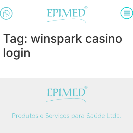
Tag: winspark casino
login
Produtos e Serviços para Saúde Ltda.