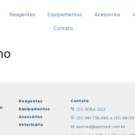
Reagentes
Equipamentos
Acessórios
V
Contato
no
Contato
Reagentes
al
Equipamentos
(51) 3084-1222
Acessórios
(51) 981.738.686 e (51) 981.8
Veterinária
epimed@epimed.com.br