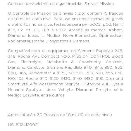
Controle para eletrólitos e gasometrias 3 níveis Mission.
O Controle de Mission de 3 níveis (1,2,3) contém 10 frascos
de 1,8 ml de cada nível. Para uso em nos sistemas de gases
e eletrólitos no sangue, testados para pH, pCO2, pO2, Na +,
K +, Ca ++, Cl-, Li + e tCO2. Atende as marcas: Abbott,
Diamond, Idexx, IL, Medica, Nova Biomedical, Optimedical,
Radiometer, Roche Diangostics e Siemens.
Compatível com os equipamentos: Siemens Rapidlab 248,
348, Roche AVL Compact 1-2-3, MISSION CONTROL Blood
Gas, Electrolyte, Metabolite & Cooximetry Controls,
Diamond CareLyte, Siemens Rapidlab 840, 845, 850, 855,
860, 865, Radiometer ABL 5 , 50, 500, 510, 520, 555, EML
100, 105, Roche 9110, 9120, 9130, 9140, 9180, 9181, Diamond
SmartLyte, Alfa Wassermann Starlyte III, Starlyte V, IL ILyte e
Menarini Spotlyte, Idexx VetLyte, Diamond ProLyte, série
Medica Easylyte, entre outros.
Apresentação: 30 Frascos de 1,8 ml (10 de cada nível)
MS: 81124120021