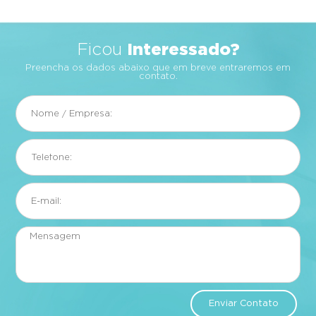
Interessado?
Ficou
Preencha os dados abaixo que em breve entraremos em
contato.
Enviar Contato