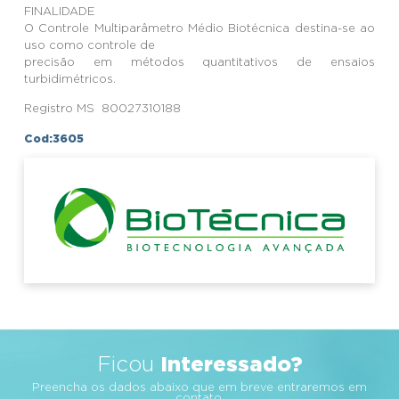
FINALIDADE
O Controle Multiparâmetro Médio Biotécnica destina-se ao
uso como controle de
precisão em métodos quantitativos de ensaios
turbidimétricos.
Registro MS 80027310188
Cod:3605
Interessado?
Ficou
Preencha os dados abaixo que em breve entraremos em
contato.