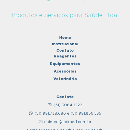
Produtos e Serviços para Saúde Ltda.
Home
Institucional
Contato
Reagentes
Equipamentos
Acessórios
Veterinária
Contato
(51) 3084-1222
(51) 981.738.686 e (51) 981.856.535
epimed@epimed.com.br