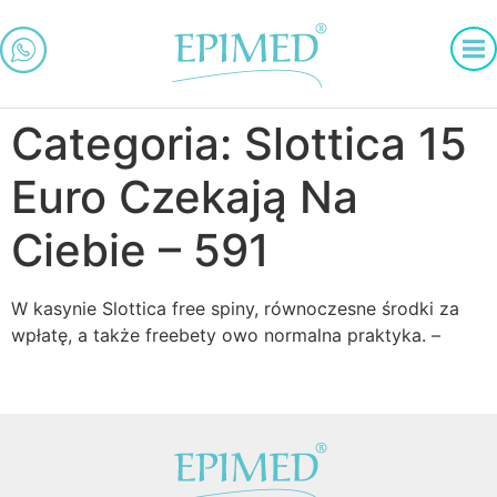
Categoria: Slottica 15
Euro Czekają Na
Ciebie – 591
W kasynie Slottica free spiny, równoczesne środki za
wpłatę, a także freebety owo normalna praktyka. –