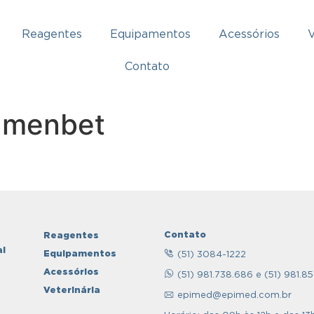
Reagentes
Equipamentos
Acessórios
V
Contato
Ramenbet
Contato
Reagentes
al
Equipamentos
(51) 3084-1222
Acessórios
(51) 981.738.686 e (51) 981.8
Veterinária
epimed@epimed.com.br